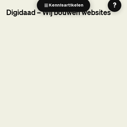
?
Kennisartikelen
Digidaad – Wij bouwen websites
van elk formaat.
Bij Digidaad houden we van begrijpelijke termen en
fijne samenwerkingen. Wij ontwerpen en
ontwikkelen maatwerk websites, van informatieve
sites tot uitgebreide webshops en online platforms.
We deden dat al voor veel mooie bedrijven in
verschillende branches.
Lees onze reviews
.
Neem contact op
Wat we kunnen bouwen
Abonnement websites