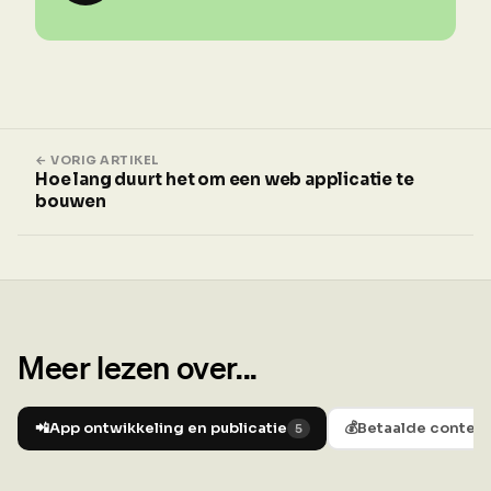
← VORIG ARTIKEL
Hoe lang duurt het om een web applicatie te
bouwen
Meer lezen over...
📲
App ontwikkeling en publicatie
💰
Betaalde content
5