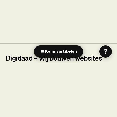
Oprichter · Digidaad
?
Kennisartikelen
Digidaad – Wij bouwen websites
van elk formaat.
Bij Digidaad houden we van begrijpelijke termen en
fijne samenwerkingen. Wij ontwerpen en
ontwikkelen maatwerk websites, van informatieve
sites tot uitgebreide webshops en online platforms.
We deden dat al voor veel mooie bedrijven in
verschillende branches.
Lees onze reviews
.