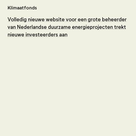
Klimaatfonds
Dut
Volledig nieuwe website voor een grote beheerder
Van
van Nederlandse duurzame energieprojecten trekt
ge
nieuwe investeerders aan
en