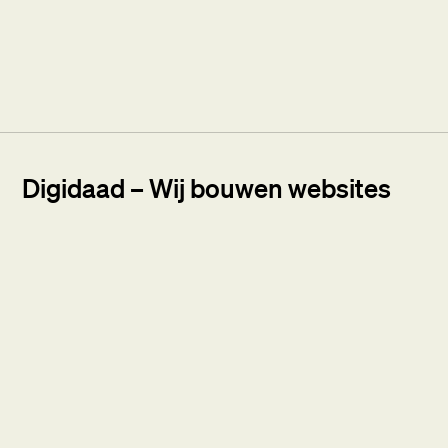
Digidaad – Wij bouwen websites
van elk formaat.
Bij Digidaad houden we van begrijpelijke termen en
fijne samenwerkingen. Wij ontwerpen en
ontwikkelen maatwerk websites, van informatieve
sites tot uitgebreide webshops en online platforms.
We deden dat al voor veel mooie bedrijven in
verschillende branches.
Lees onze reviews
.