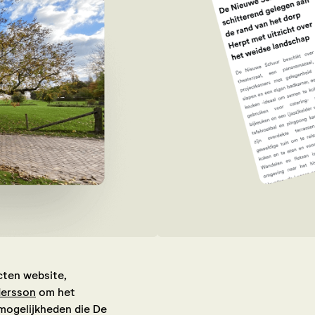
cten website,
dersson
om het
 mogelijkheden die De