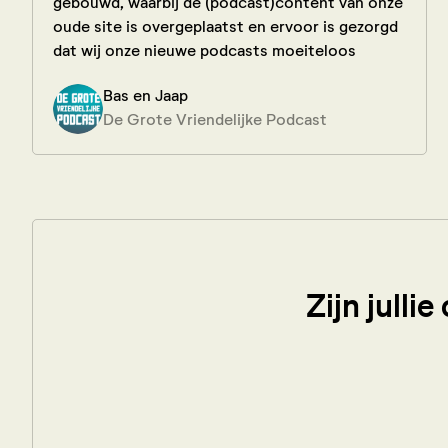
gebouwd, waarbij de (podcast)content van onze
oude site is overgeplaatst en ervoor is gezorgd
dat wij onze nieuwe podcasts moeiteloos
kunnen plaatsen op de nieuwe website. Het was
Bas en Jaap
fijn om met Bram van Digidaad de mogelijkheden
De Grote Vriendelijke Podcast
te bespreken en zijn ontwerpvoorstellen door
te nemen. Hij pakte onze opmerkingen daarbij
snel op en sloot mooi aan bij onze huisstijl en
wensen. We kenden Bram voor deze
samenwerking nog niet, maar we hebben hem
leren kennen als een erg aardige man en een
flexibele en snelle werker. Ook nu onze website
draait kunnen we altijd bij hem terecht met
Zijn julli
vragen of kleine technische aanpassingen."