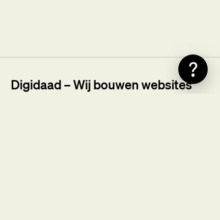
?
Digidaad – Wij bouwen websites
van elk formaat.
Bij Digidaad houden we van begrijpelijke termen en
fijne samenwerkingen. Wij ontwerpen en
ontwikkelen maatwerk websites, van informatieve
sites tot uitgebreide webshops en online platforms.
We deden dat al voor veel mooie bedrijven in
verschillende branches.
Lees onze reviews
.
Neem contact op