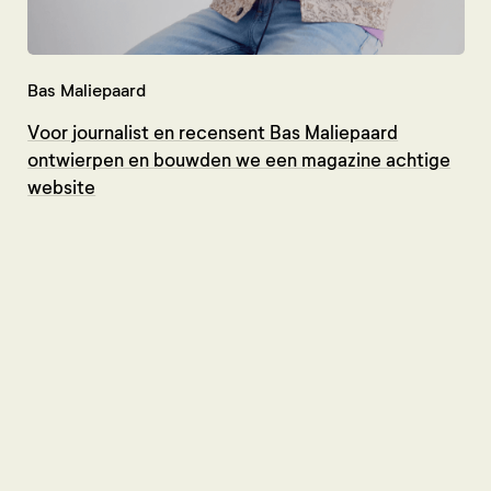
Bas Maliepaard
Uit
Voor journalist en recensent Bas Maliepaard
We
ontwierpen en bouwden we een magazine achtige
gro
website
Vl