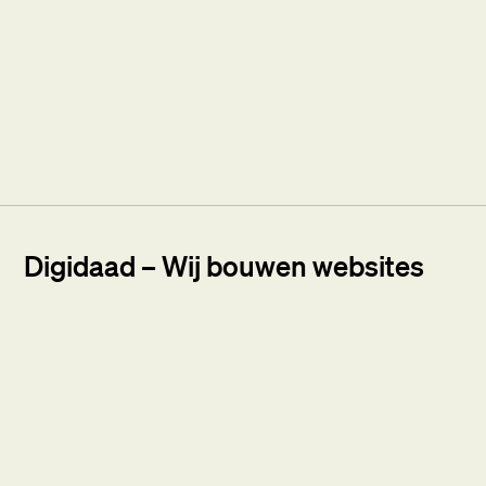
Digidaad – Wij bouwen websites
van elk formaat.
Bij Digidaad houden we van begrijpelijke termen en
fijne samenwerkingen. Wij ontwerpen en
ontwikkelen maatwerk websites, van informatieve
sites tot uitgebreide webshops en online platforms.
We deden dat al voor veel mooie bedrijven in