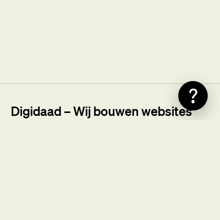
?
Digidaad – Wij bouwen websites
van elk formaat.
Bij Digidaad houden we van begrijpelijke termen en
fijne samenwerkingen. Wij ontwerpen en
ontwikkelen maatwerk websites, van informatieve
sites tot uitgebreide webshops en online platforms.
We deden dat al voor veel mooie bedrijven in
verschillende branches.
Lees onze reviews
.